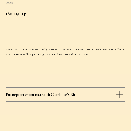
00064
18000,00
р.
Добавить в корзину
Сорочка из итальянского натурального хлопка с контрастными плотными манжетами
и воротником. Завершена деликатной вышивкой на кармане.
Размерная сетка изделий Charlotte’s Kit