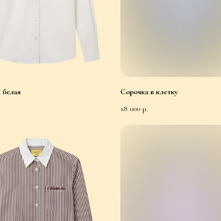
 белая
Сорочка в клетку
18 000
р.