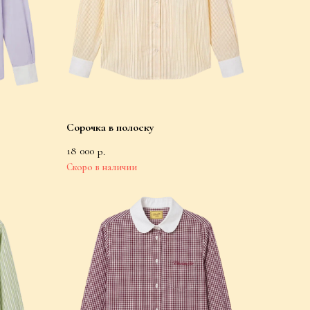
Сорочка в полоску
18 000
р.