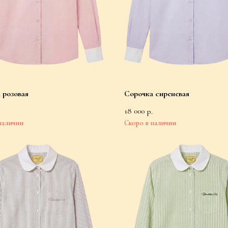
 розовая
Сорочка сиреневая
18 000
р.