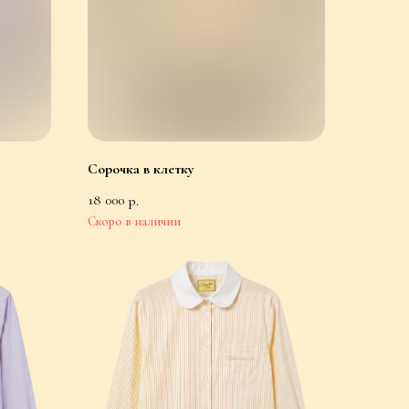
Сорочка в клетку
18 000
р.