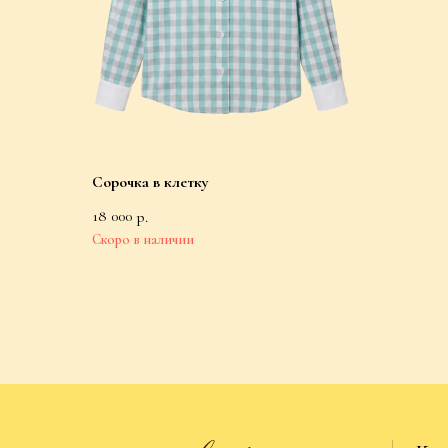
Каталог
Сорочка в клетку
Все товары
18 000
р.
Сорочки
Пижамные ко
©2026 «Charlotte"s Kit» Все права защищены
Платья
Юбки
Нижнее белье