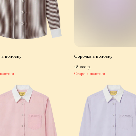
 в полоску
Сорочка в полоску
18 000
р.