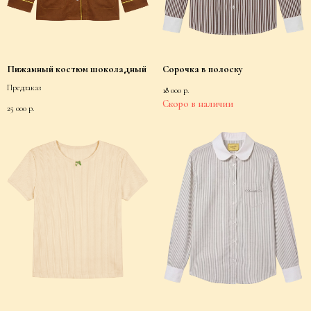
Пижамный костюм шоколадный
Сорочка в полоску
Предзаказ
18 000
р.
25 000
р.