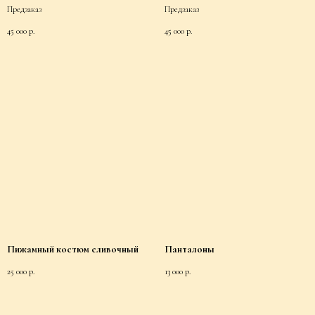
Предзаказ
Предзаказ
45 000
р.
45 000
р.
Пижамный костюм сливочный
Панталоны
25 000
р.
13 000
р.