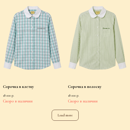
Сорочка в клетку
Сорочка в полоску
18 000
р.
18 000
р.
Load more