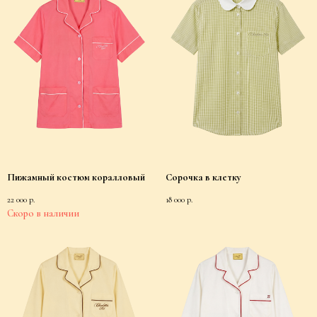
Пижамный костюм коралловый
Сорочка в клетку
22 000
р.
18 000
р.
For Customers
Public Offer Agreement