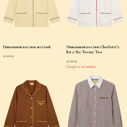
Privacy Policy
Consent to Receive Informational Emails
Delivery and Returns
Contacts
©2026 “Charlotte’s Kit” All rights reserved
Пижамный костюм желтый
Пижамный костюм Charlotte’s
Kit x The Twenty Two
25 000
р.
25 000
р.