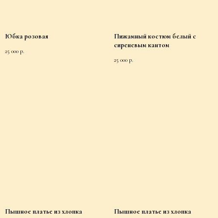
Юбка розовая
Пижамный костюм белый с
сиреневым кантом
25 000
р.
25 000
р.
Пышное платье из хлопка
Пышное платье из хлопка