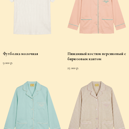
Футболка молочная
Пижамный костюм персиковый с
бирюзовым кантом
9 000
р.
25 000
р.