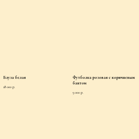
Блуза белая
Футболка розовая c коричневым
бантом
18 000
р.
9 000
р.