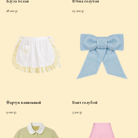
Блуза белая
Юбка голубая
18 000
р.
25 000
р.
Фартук ванильный
Бант голубой
9 000
р.
3 500
р.