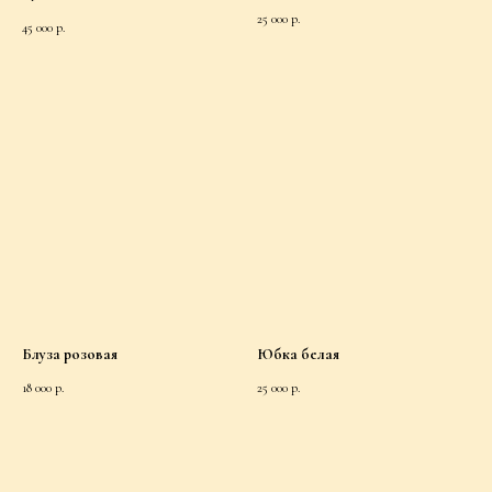
25 000
р.
45 000
р.
Блуза розовая
Юбка белая
18 000
р.
25 000
р.