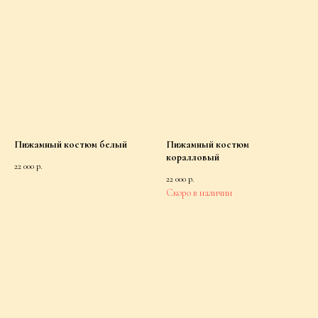
Пижамный костюм белый
Пижамный костюм
коралловый
22 000
р.
22 000
р.