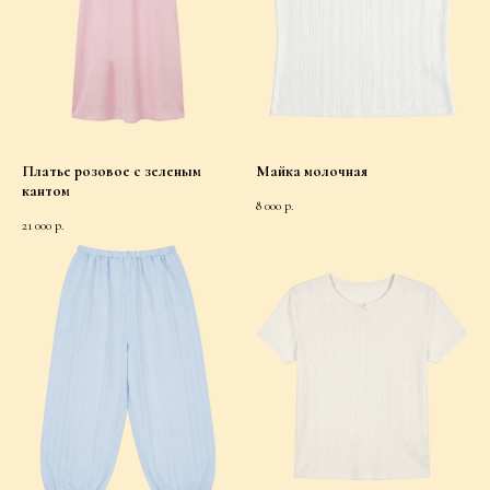
Платье розовое с зеленым
Майка молочная
кантом
8 000
р.
21 000
р.