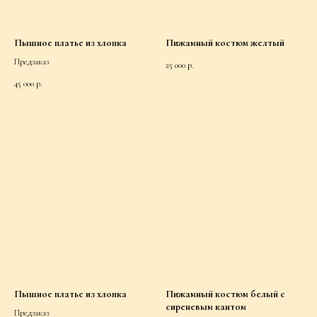
Пышное платье из хлопка
Пижамный костюм желтый
Предзаказ
25 000
р.
45 000
р.
Пышное платье из хлопка
Пижамный костюм белый с
сиреневым кантом
Предзаказ