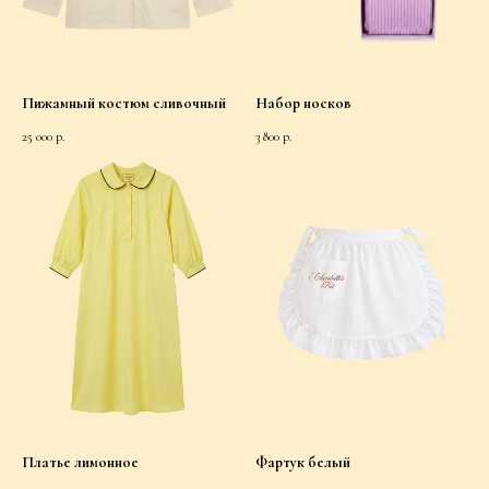
Пижамный костюм сливочный
Набор носков
25 000
р.
3 800
р.
Платье лимонное
Фартук белый