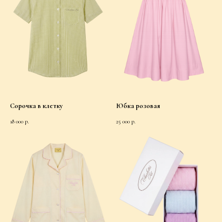
Сорочка в клетку
Юбка розовая
18 000
р.
25 000
р.