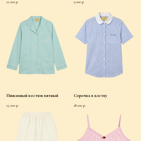
21 000
р.
9 000
р.
Пижамный костюм мятный
Сорочка в клетку
25 000
р.
18 000
р.