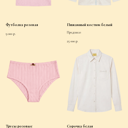
Футболка розовая
Пижамный костюм белый
Предзаказ
9 000
р.
25 000
р.
For Customers
Public Offer Agreement
Privacy Policy
Consent to Receive Informational Emails
Delivery and Returns
Contacts
©2026 “Charlotte’s Kit” All rights reserved
Трусы розовые
Сорочка белая