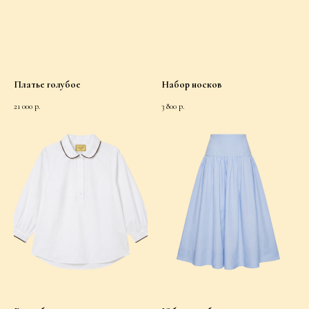
Платье голубое
Набор носков
21 000
р.
3 800
р.